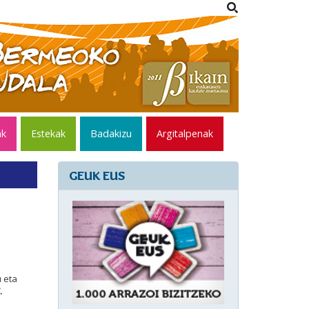
ak
Estekak
Badakizu
Argitalpenak
GEUK EUS
 eta
.