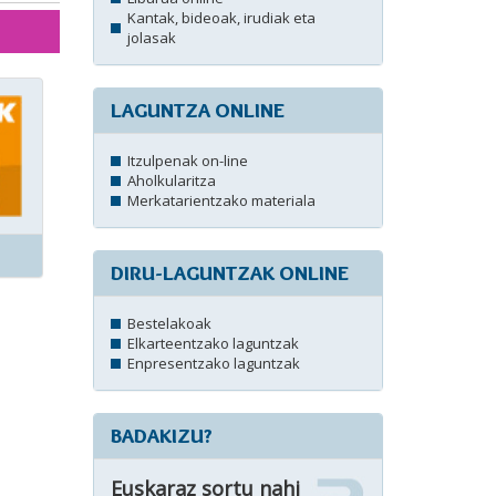
Kantak, bideoak, irudiak eta
jolasak
LAGUNTZA ONLINE
Itzulpenak on-line
Aholkularitza
Merkatarientzako materiala
DIRU-LAGUNTZAK ONLINE
Bestelakoak
Elkarteentzako laguntzak
Enpresentzako laguntzak
BADAKIZU?
Euskaraz sortu nahi