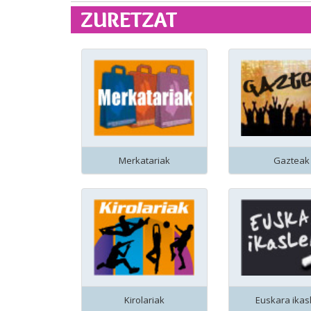
ZURETZAT
Merkatariak
Gazteak
Kirolariak
Euskara ikas