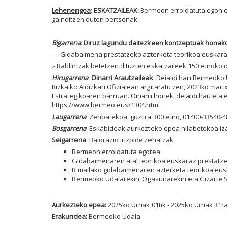
Lehenengoa
:
ESKATZAILEAK:
Bermeon erroldatuta egon e
gainditzen duten pertsonak.
Bigarrena
:
Diruz lagundu daitezkeen kontzeptuak honako
.- Gidabaimena prestatzeko azterketa teorikoa euskaraz
.- Baldintzak betetzen dituzten eskatzaileek 150 euroko 
Hirugarrena
:
Oinarri Arautzaileak
. Deialdi hau Bermeoko
Bizkaiko Aldizkari Ofizialean argitaratu zen, 2023ko ma
Estrategikoaren barruan. Oinarri horiek, deialdi hau et
https://www.bermeo.eus/1304.html
Laugarrena
: Zenbatekoa, guztira 300 euro, 01400-33540-
Bosgarrena
: Eskabideak aurkezteko epea hilabetekoa iza
Seigarrena
: Balorazio irizpide zehatzak
Bermeon erroldatuta egotea
Gidabaimenaren atal teorikoa euskaraz prestatz
B mailako gidabaimenaren azterketa teorikoa eus
Bermeoko Udalarekin, Ogasunarekin eta Gizarte S
Aurkezteko epea:
2025ko Urriak 01tik - 2025ko Urriak 31r
Erakundea:
Bermeoko Udala