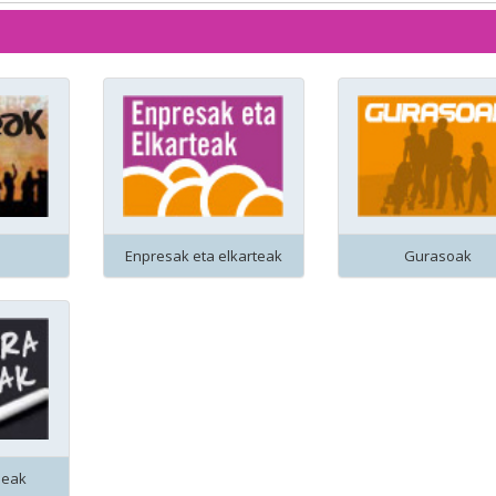
Enpresak eta elkarteak
Gurasoak
leak