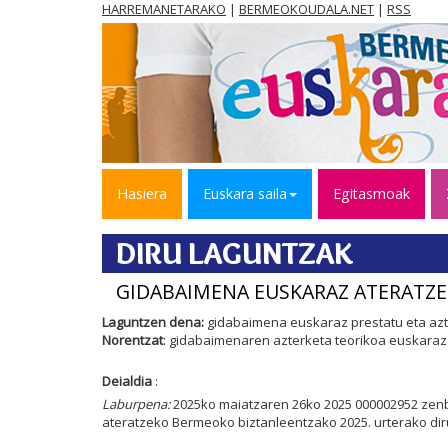
HARREMANETARAKO
|
BERMEOKOUDALA.NET
|
RSS
Hasiera
Euskara saila
Egitasmoak
DIRU LAGUNTZAK
GIDABAIMENA EUSKARAZ ATERATZE
Laguntzen dena:
gidabaimena euskaraz prestatu eta azt
Norentzat
: gidabaimenaren azterketa teorikoa euskaraz 
Deialdia
:
Laburpena:
2025ko maiatzaren 26ko 2025 000002952 zen
ateratzeko Bermeoko biztanleentzako 2025. urterako di