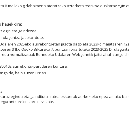
ta B mailako gidabaimena ateratzeko azterketa teorikoa euskaraz egin e
 hauek dira:
 egin eta gainditzea.
dirulaguntza jasoko dute.
 Udalaren 2025eko aurrekontuetan jasota dago eta 2023ko maiatzaren 12
rtxoaren 31ko Osoko Bilkurako 7. puntuan onartutako 2023-2025 Dirulagunt
a eredu normalizatuak Bermeoko Udalaren Webgunetik jaitsi ahal izango di
4800102 aurrekontu-partidaren kontura.
ngo da, hain zuzen urrian.
ea
karaz eginda eta gaindituta izatea eskaerak aurkezteko epea amaitu bai
egurantzarekin zorrik ez izatea
a