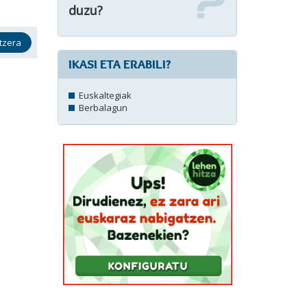
duzu?
tzera
IKASI ETA ERABILI?
Euskaltegiak
Berbalagun