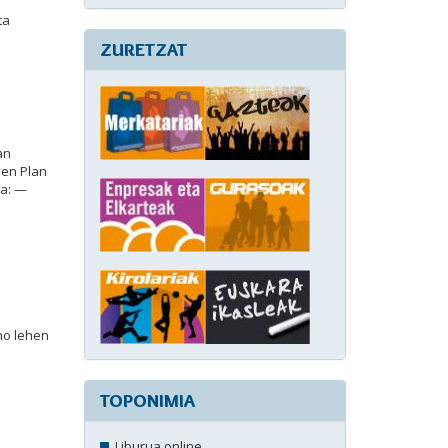
ta
ZURETZAT
an
zen Plan
ra: —
no lehen
TOPONIMIA
Liburua online