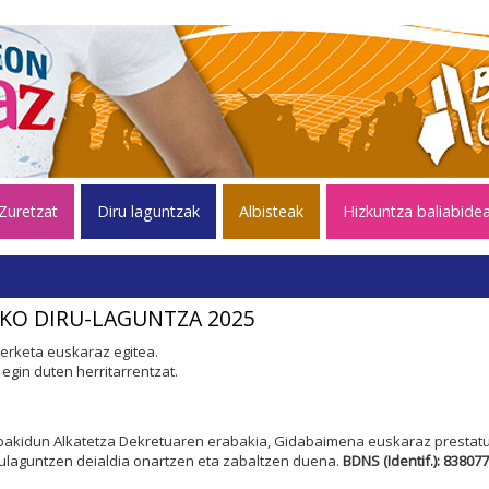
Zuretzat
Diru laguntzak
Albisteak
Hizkuntza baliabide
KO DIRU-LAGUNTZA 2025
erketa euskaraz egitea.
egin duten herritarrentzat.
bakidun Alkatetza Dekretuaren erabakia, Gidabaimena euskaraz prestatu
rulaguntzen deialdia onartzen eta zabaltzen duena.
BDNS (Identif.): 838077