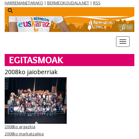
HARREMANETARAKO
|
BERMEOKOUDALA.NET
|
RSS
menua
EGITASMOAK
2008ko jaioberriak
2008ko argazkia
2008ko markatzailea