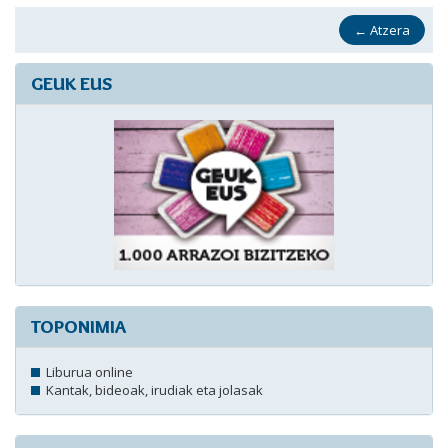
←
Atzera
GEUK EUS
TOPONIMIA
Liburua online
Kantak, bideoak, irudiak eta jolasak