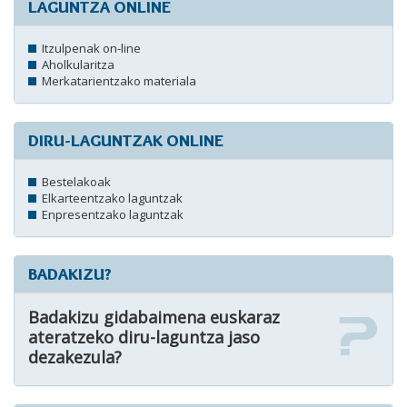
LAGUNTZA ONLINE
Itzulpenak on-line
Aholkularitza
Merkatarientzako materiala
DIRU-LAGUNTZAK ONLINE
Bestelakoak
Elkarteentzako laguntzak
Enpresentzako laguntzak
BADAKIZU?
Badakizu gidabaimena euskaraz
ateratzeko diru-laguntza jaso
dezakezula?