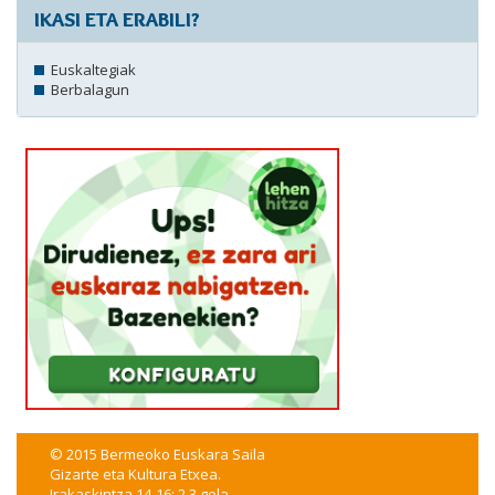
IKASI ETA ERABILI?
Euskaltegiak
Berbalagun
© 2015 Bermeoko Euskara Saila
Gizarte eta Kultura Etxea.
Irakaskintza 14-16; 2.3 gela