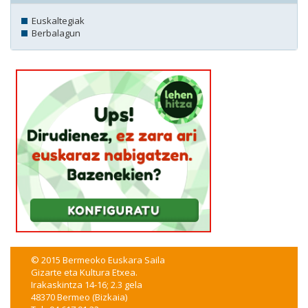
Euskaltegiak
Berbalagun
© 2015 Bermeoko Euskara Saila
Gizarte eta Kultura Etxea.
Irakaskintza 14-16; 2.3 gela
48370 Bermeo (Bizkaia)