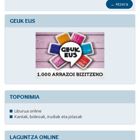
←
Atzera
GEUK EUS
TOPONIMIA
Liburua online
Kantak, bideoak, irudiak eta jolasak
LAGUNTZA ONLINE