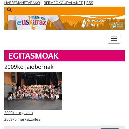
HARREMANETARAKO
|
BERMEOKOUDALA.NET
|
RSS
menua
EGITASMOAK
2009ko jaioberriak
2009ko argazkia
2009ko markatzailea