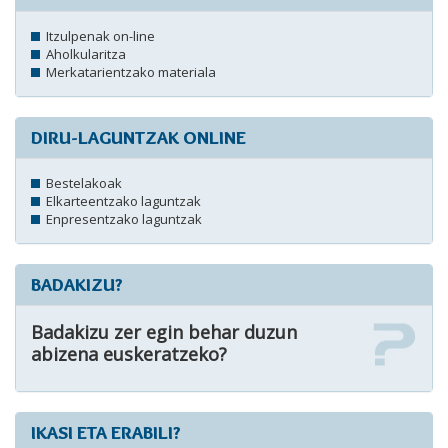
Itzulpenak on-line
Aholkularitza
Merkatarientzako materiala
DIRU-LAGUNTZAK ONLINE
Bestelakoak
Elkarteentzako laguntzak
Enpresentzako laguntzak
BADAKIZU?
Badakizu zer egin behar duzun
abizena euskeratzeko?
IKASI ETA ERABILI?