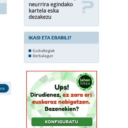
neurrira egindako
kartela eska
dezakezu
IKASI ETA ERABILI?
Euskaltegiak
Berbalagun
era