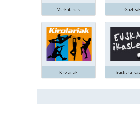
Merkatariak
Gaztea
Kirolariak
Euskara ika