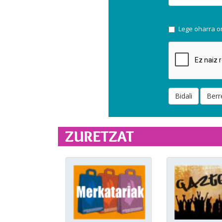
Lege oharra on
Bidali
Berr
ZURETZAT