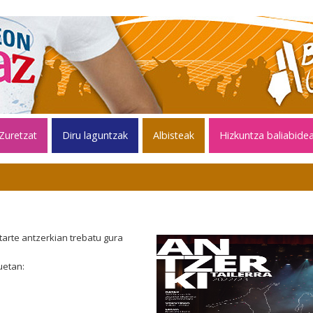
Zuretzat
Diru laguntzak
Albisteak
Hizkuntza baliabide
tarte antzerkian trebatu gura
uetan: