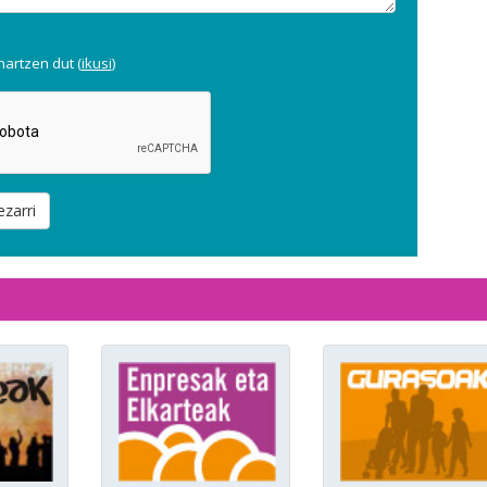
artzen dut (
ikusi
)
ezarri