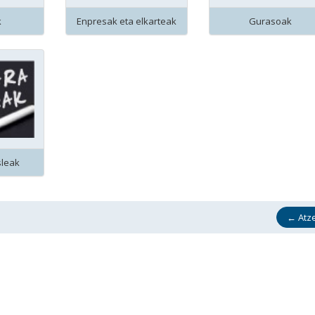
k
Enpresak eta elkarteak
Gurasoak
sleak
←
Atz