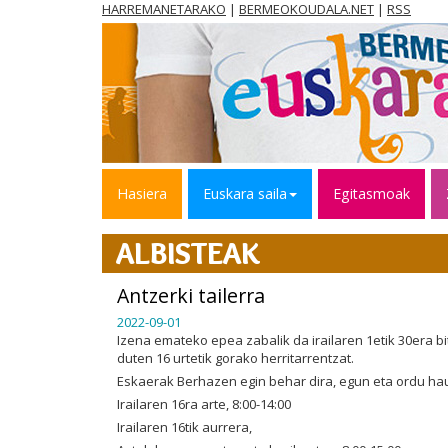
HARREMANETARAKO
|
BERMEOKOUDALA.NET
|
RSS
Hasiera
Euskara saila
Egitasmoak
ALBISTEAK
Antzerki tailerra
2022-09-01
Izena emateko epea zabalik da irailaren 1etik 30era bi
duten 16 urtetik gorako herritarrentzat.
Eskaerak Berhazen egin behar dira, egun eta ordu ha
Irailaren 16ra arte, 8:00-14:00
Irailaren 16tik aurrera,