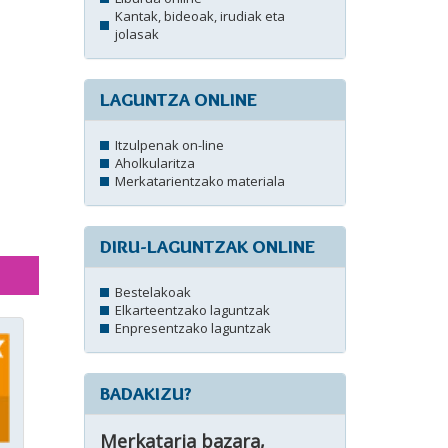
Kantak, bideoak, irudiak eta
jolasak
LAGUNTZA ONLINE
Itzulpenak on-line
Aholkularitza
Merkatarientzako materiala
DIRU-LAGUNTZAK ONLINE
Bestelakoak
Elkarteentzako laguntzak
Enpresentzako laguntzak
BADAKIZU?
Merkataria bazara,