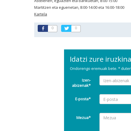
Astelehen, eguazten eta barikuetan, 8:00-15:00
Martitzen eta eguenetan, 8:00-14:00 eta 16:00-18:00
Kartela
0
0
Idatzi zure iruzkin
Ondorengo eremuak bete. * dutena
Izen-
abizenak*
E-posta*
Mezua*