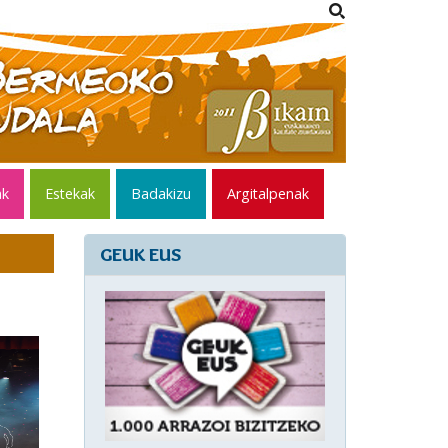
ak
Estekak
Badakizu
Argitalpenak
GEUK EUS