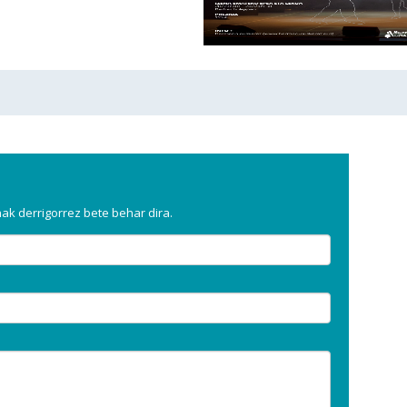
a
k derrigorrez bete behar dira.