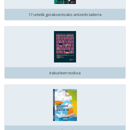
17 urtetik gorakoentzako antzerki tailerra
Irakurleen txokoa