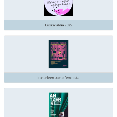
Euskaraldia 2025
Irakurleen txoko feminista