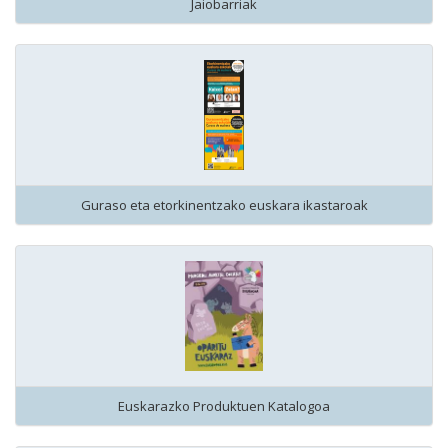
Jaiobarriak
Guraso eta etorkinentzako euskara ikastaroak
Euskarazko Produktuen Katalogoa