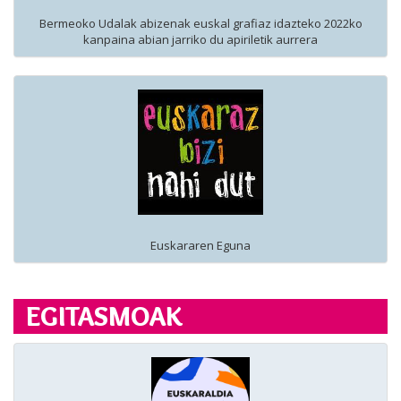
Bermeoko Udalak abizenak euskal grafiaz idazteko 2022ko
kanpaina abian jarriko du apiriletik aurrera
Euskararen Eguna
EGITASMOAK