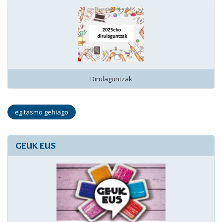
Dirulaguntzak
egitasmo gehiago
GEUK EUS