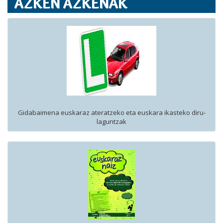
AZKEN AZKENAK
Gidabaimena euskaraz ateratzeko eta euskara ikasteko diru-
laguntzak