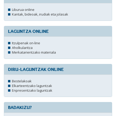
Liburua online
Kantak, bideoak, irudiak eta jolasak
LAGUNTZA ONLINE
Itzulpenak on-line
Aholkularitza
Merkatarientzako materiala
DIRU-LAGUNTZAK ONLINE
Bestelakoak
Elkarteentzako laguntzak
Enpresentzako laguntzak
BADAKIZU?