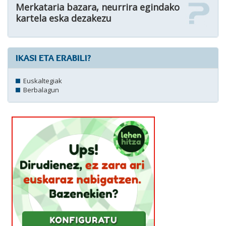
Merkataria bazara, neurrira egindako
kartela eska dezakezu
IKASI ETA ERABILI?
Euskaltegiak
Berbalagun