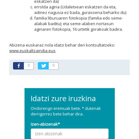
eskatzen da)
errolda agiria (Udaletxean eskatzen da eta,
adinez nagusia ez bada, gurasoena beharko du)
familia liburuaren fotokopia (familia edo seme-
alabak baditu); eta seme-alaben nortasun
agiriaren fotokopia, 16 urtetik gorakoak badira.
Abizena euskaraz nola idatzi behar den kontsultatzeko:
www.euskaltzaindia.eus
0
0
Idatzi zure iruzkina
Ondorengo eremuak bete. * dutenak
derrigorrez bete behar dira.
Izen-abizenak*