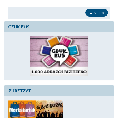
←
Atzera
GEUK EUS
ZURETZAT