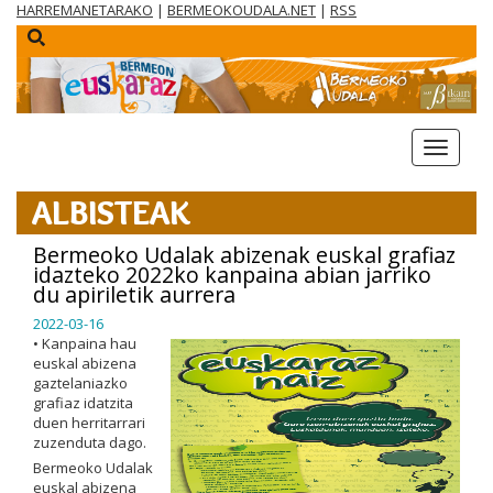
HARREMANETARAKO
|
BERMEOKOUDALA.NET
|
RSS
menua
ALBISTEAK
Bermeoko Udalak abizenak euskal grafiaz
idazteko 2022ko kanpaina abian jarriko
du apiriletik aurrera
2022-03-16
•
Kanpaina hau
euskal abizena
gaztelaniazko
grafiaz idatzita
duen herritarrari
zuzenduta dago.
Bermeoko Udalak
euskal abizena