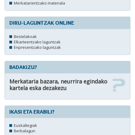
Merkatarientzako materiala
DIRU-LAGUNTZAK ONLINE
Bestelakoak
Elkarteentzako laguntzak
Enpresentzako laguntzak
BADAKIZU?
Merkataria bazara, neurrira egindako
kartela eska dezakezu
IKASI ETA ERABILI?
Euskaltegiak
Berbalagun