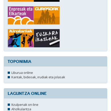
TOPONIMIA
Liburua online
Kantak, bideoak, irudiak eta jolasak
LAGUNTZA ONLINE
Itzulpenak on-line
Aholkularitza