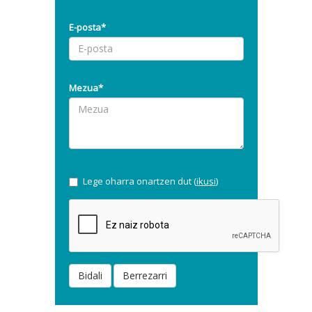
E-posta*
Mezua*
Lege oharra onartzen dut (
ikusi
)
Bidali
Berrezarri