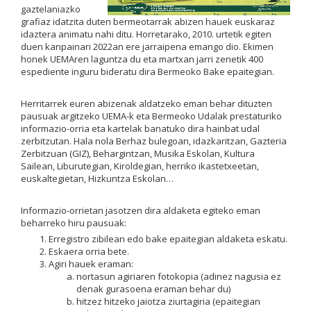
gaztelaniazko
grafiaz idatzita duten bermeotarrak abizen hauek euskaraz
idaztera animatu nahi ditu. Horretarako, 2010. urtetik egiten
duen kanpainari 2022an ere jarraipena emango dio. Ekimen
honek UEMAren laguntza du eta martxan jarri zenetik 400
espediente inguru bideratu dira Bermeoko Bake epaitegian.
Herritarrek euren abizenak aldatzeko eman behar dituzten
pausuak argitzeko UEMA-k eta Bermeoko Udalak prestaturiko
informazio-orria eta kartelak banatuko dira hainbat udal
zerbitzutan. Hala nola Berhaz bulegoan, idazkaritzan, Gazteria
Zerbitzuan (GIZ), Behargintzan, Musika Eskolan, Kultura
Sailean, Liburutegian, Kiroldegian, herriko ikastetxeetan,
euskaltegietan, Hizkuntza Eskolan…
Informazio-orrietan jasotzen dira aldaketa egiteko eman
beharreko hiru pausuak:
Erregistro zibilean edo bake epaitegian aldaketa eskatu.
Eskaera orria bete.
Agiri hauek eraman:
nortasun agiriaren fotokopia (adinez nagusia ez
denak gurasoena eraman behar du)
hitzez hitzeko jaiotza ziurtagiria (epaitegian