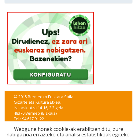
© 2015 Bermeoko Euskara Saila
Gizarte eta Kultura Etxea.
Irakaskintza 14-16; 2.3 gela
48370 Bermeo (Bizkaia)
Tel.: 94 617 91 22
euskera@bermeo.eus
Webgune honek cookie-ak erabiltzen ditu, zure
nabigazioa errazteko eta analisi estatistikoak egiteko.
CSS
|
XHTML
|
WAI-A
|
Lege oharra
|
Irisgarritasuna