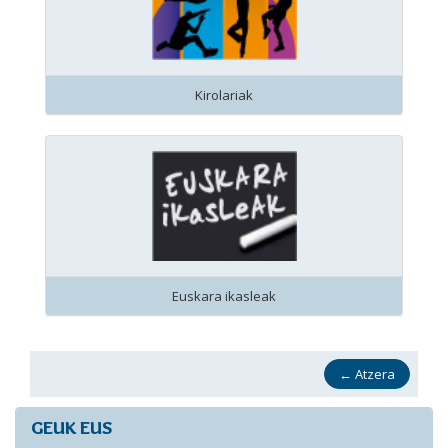
Kirolariak
Euskara ikasleak
←
Atzera
GEUK EUS