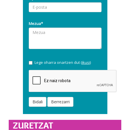
Mezua*
Lege oharra onartzen dut (
ikusi
)
Bidali
Berrezarri
ZURETZAT