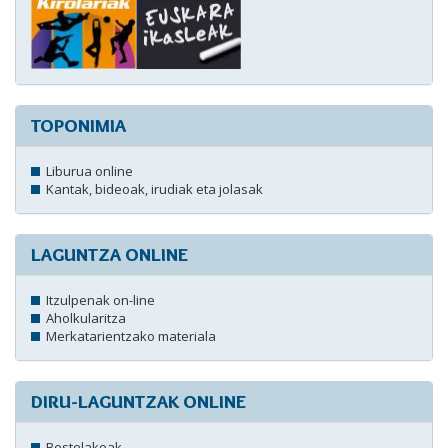
TOPONIMIA
Liburua online
Kantak, bideoak, irudiak eta jolasak
LAGUNTZA ONLINE
Itzulpenak on-line
Aholkularitza
Merkatarientzako materiala
DIRU-LAGUNTZAK ONLINE
Bestelakoak