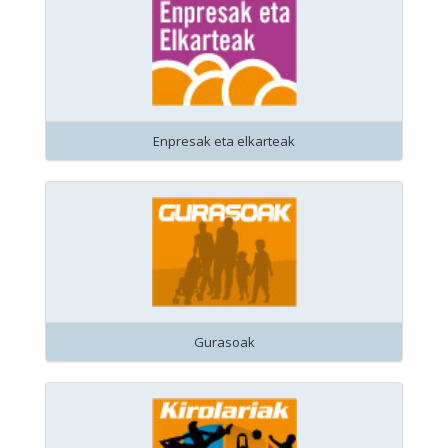
Enpresak eta elkarteak
Gurasoak