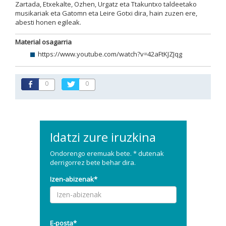
Zartada, Etxekalte, Ozhen, Urgatz eta Ttakuntxo taldeetako
musikariak eta Gatomn eta Leire Gotxi dira, hain zuzen ere,
abesti honen egileak.
Material osagarria
https://www.youtube.com/watch?v=42aFtKJZJqg
0
0
Idatzi zure iruzkina
Ondorengo eremuak bete. * dutenak
derrigorrez bete behar dira.
Izen-abizenak*
E-posta*