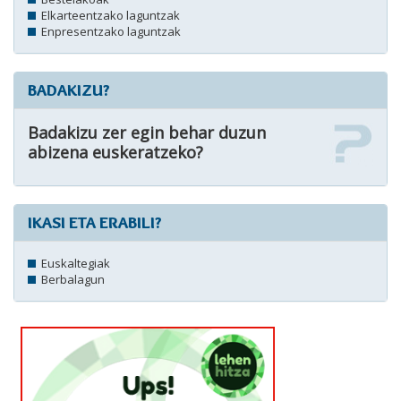
Elkarteentzako laguntzak
Enpresentzako laguntzak
BADAKIZU?
Badakizu zer egin behar duzun
abizena euskeratzeko?
IKASI ETA ERABILI?
Euskaltegiak
Berbalagun