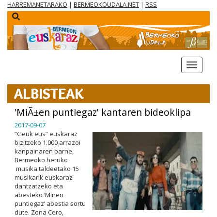
HARREMANETARAKO
|
BERMEOKOUDALA.NET
|
RSS
menua
ALBISTEAK
'MiÃ±en puntiegaz' kantaren bideoklipa
2017-09-07
“Geuk eus” euskaraz
bizitzeko 1.000 arrazoi
kanpainaren barne,
Bermeoko herriko
musika taldeetako 15
musikarik euskaraz
dantzatzeko eta
abesteko ‘Minen
puntiegaz’ abestia sortu
dute. Zona Cero,