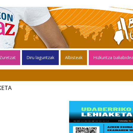
Zuretzat
Diru laguntzak
Albisteak
Hizkuntza baliabide
KETA