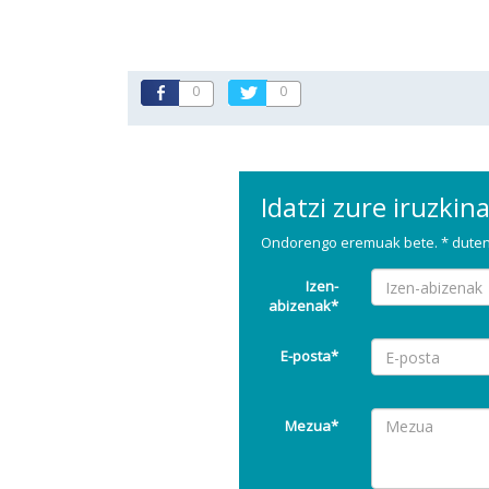
0
0
Idatzi zure iruzkin
Ondorengo eremuak bete. * dutena
Izen-
abizenak*
E-posta*
Mezua*