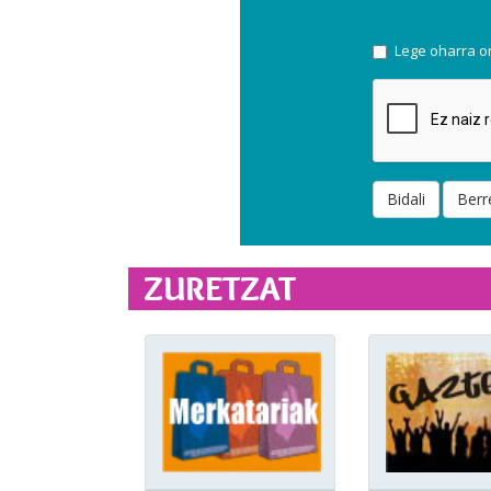
Lege oharra on
Bidali
Berr
ZURETZAT