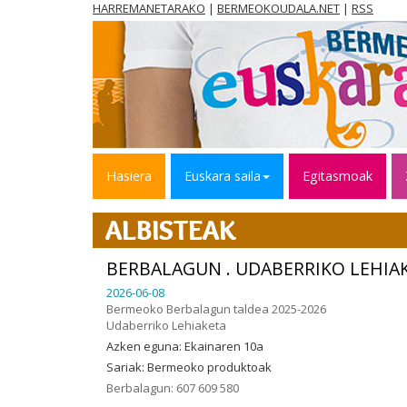
HARREMANETARAKO
|
BERMEOKOUDALA.NET
|
RSS
Hasiera
Euskara saila
Egitasmoak
ALBISTEAK
BERBALAGUN . UDABERRIKO LEHIA
2026-06-08
Bermeoko Berbalagun taldea 2025-2026
Udaberriko Lehiaketa
Azken eguna: Ekainaren 10a
Sariak: Bermeoko produktoak
Berbalagun: 607 609 580