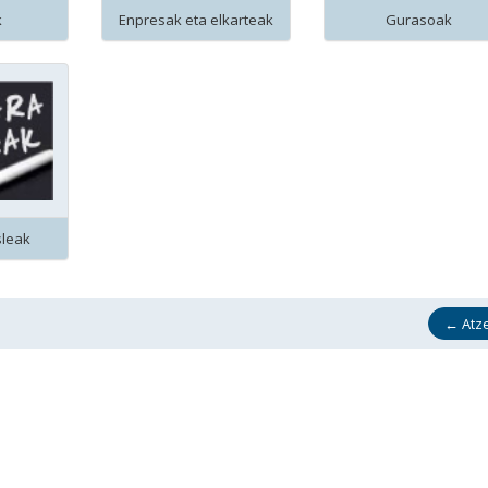
k
Enpresak eta elkarteak
Gurasoak
sleak
←
Atz