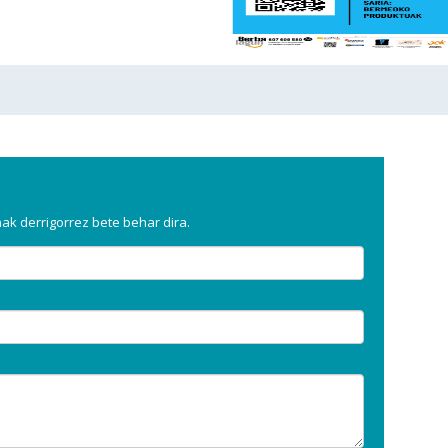
a
k derrigorrez bete behar dira.