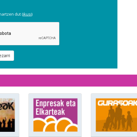
artzen dut (
ikusi
)
ezarri