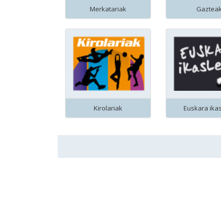
Merkatariak
Gaztea
Kirolariak
Euskara ika