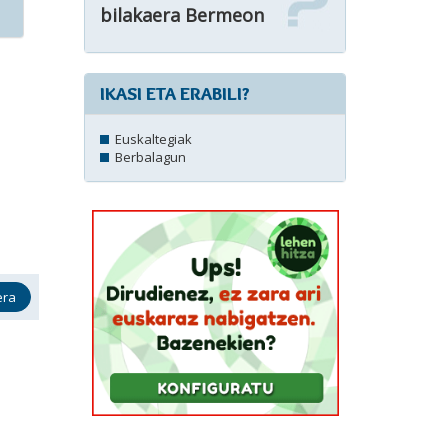
bilakaera Bermeon
IKASI ETA ERABILI?
Euskaltegiak
Berbalagun
era