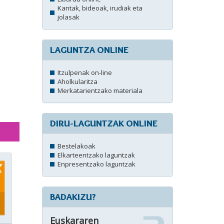
Kantak, bideoak, irudiak eta
jolasak
LAGUNTZA ONLINE
Itzulpenak on-line
Aholkularitza
Merkatarientzako materiala
DIRU-LAGUNTZAK ONLINE
Bestelakoak
Elkarteentzako laguntzak
Enpresentzako laguntzak
BADAKIZU?
Euskararen