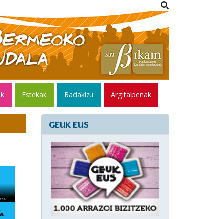
ak
Estekak
Badakizu
Argitalpenak
GEUK EUS