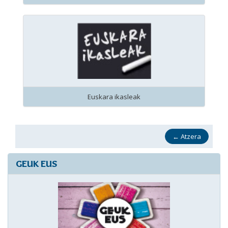
Euskara ikasleak
←
Atzera
GEUK EUS