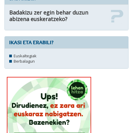
Badakizu zer egin behar duzun
abizena euskeratzeko?
IKASI ETA ERABILI?
Euskaltegiak
Berbalagun