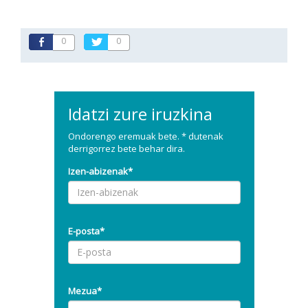
0
0
Idatzi zure iruzkina
Ondorengo eremuak bete. * dutenak
derrigorrez bete behar dira.
Izen-abizenak*
E-posta*
Mezua*