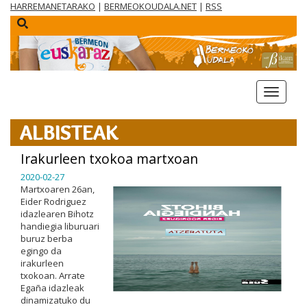
HARREMANETARAKO
|
BERMEOKOUDALA.NET
|
RSS
menua
ALBISTEAK
Irakurleen txokoa martxoan
2020-02-27
Martxoaren 26an,
Eider Rodriguez
idazlearen Bihotz
handiegia liburuari
buruz berba
egingo da
irakurleen
txokoan. Arrate
Egaña idazleak
dinamizatuko du