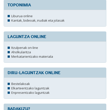
TOPONIMIA
Liburua online
Kantak, bideoak, irudiak eta jolasak
LAGUNTZA ONLINE
Itzulpenak on-line
Aholkularitza
Merkatarientzako materiala
DIRU-LAGUNTZAK ONLINE
Bestelakoak
Elkarteentzako laguntzak
Enpresentzako laguntzak
BADAKIZU?