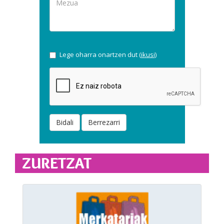
Lege oharra onartzen dut (
ikusi
)
Bidali
Berrezarri
ZURETZAT