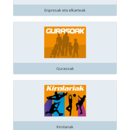
Enpresak eta elkarteak
Gurasoak
Kirolariak