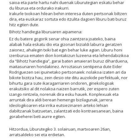
saioa eta parte hartu nahi duenak Liburutegian eskatu behar
du liburua eta ordurako irakurri.
Irakurle txokoan hilean behin interesa duten pertsonak biltzen
dira, eta euskaraz sortuta edo itzulita dagoen liburu bati buruz
hitz egiten dute.
Bihotz handiegia liburuaren aipamena:
Ez du batere gogorik senar ohia zaintzera joateko, baina
alabak hala eskatu dio eta gizonari bizialdi laburra geratzen
zaionez, ahalegin txiki bat egin behar luke agian. Liburu honi
izenburua ematen dion kontakizun luzeena eta lehendabizikoa
da “Bihotz handiegia”, garai baten amaierari buruz diharduena,
maitasunaren hondakinez. Arroztasun sentipena dute Eider
Rodriguezen sei ipuinetako pertsonaiek: nolakoa izaten ari da
bikote bizitza hau, zein desio ote ditu auzokide perfektuak, nor
bihurtu gara sute ikaragarriaren ondoren, ginekologoak
erakutsiko al dit nolakoa naizen barrutik, zer espero zuten
izango nintzela, norenak dira esku hauek. Konplexuak eta
arruntak dira aldi berean hemengo bizilagunak, jarrera
ideologikoaren eta irrika eutsiezinaren arteko lehian
dabiltzanak batzuetan, zalantzati edo kontraesanean, baina
gorabeherei beti aurre egiten.
Hitzordua, Liburutegiko 3. solairuan, martxoaren 26an,
arratsaldeko sei eta erdietan.