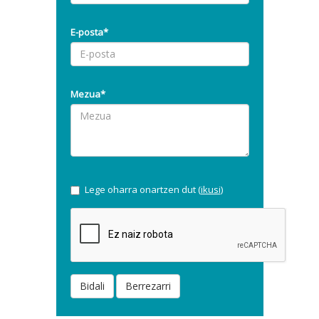
E-posta*
Mezua*
Lege oharra onartzen dut (
ikusi
)
Bidali
Berrezarri