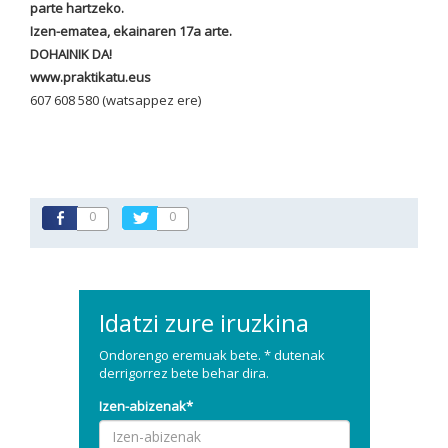
parte hartzeko.
Izen-ematea, ekainaren 17a arte.
DOHAINIK DA!
www.praktikatu.eus
607 608 580 (watsappez ere)
0
0
Idatzi zure iruzkina
Ondorengo eremuak bete. * dutenak
derrigorrez bete behar dira.
Izen-abizenak*