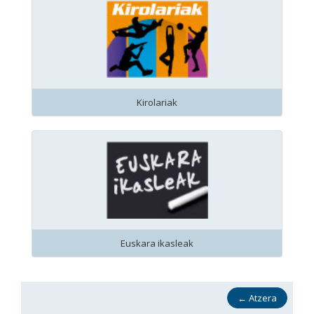
Kirolariak
Euskara ikasleak
←
Atzera