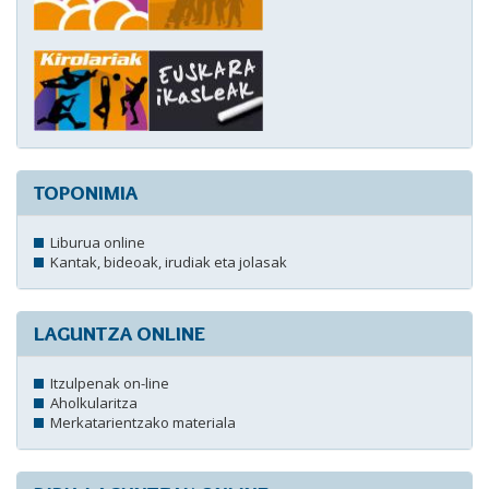
TOPONIMIA
Liburua online
Kantak, bideoak, irudiak eta jolasak
LAGUNTZA ONLINE
Itzulpenak on-line
Aholkularitza
Merkatarientzako materiala