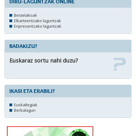
DIRU-LAGUNTZAK ONLINE
Bestelakoak
Elkarteentzako laguntzak
Enpresentzako laguntzak
BADAKIZU?
Euskaraz sortu nahi duzu?
IKASI ETA ERABILI?
Euskaltegiak
Berbalagun