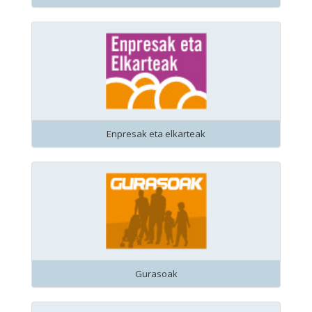
Enpresak eta elkarteak
Gurasoak