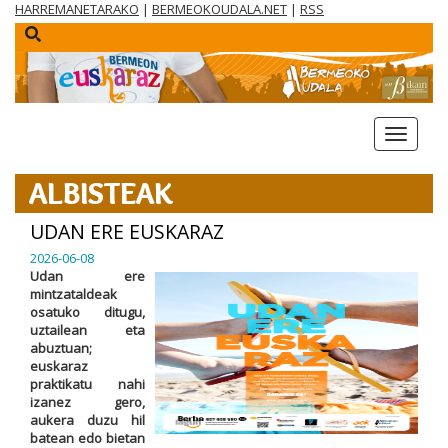
HARREMANETARAKO
|
BERMEOKOUDALA.NET
|
RSS
menua
ALBISTEAK
UDAN ERE EUSKARAZ
2026-06-08
Udan ere
mintzataldeak
osatuko ditugu,
uztailean eta
abuztuan;
euskaraz
praktikatu nahi
izanez gero,
aukera duzu hil
batean edo bietan