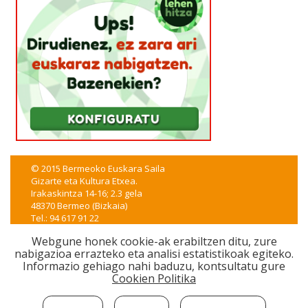
© 2015 Bermeoko Euskara Saila
Gizarte eta Kultura Etxea.
Irakaskintza 14-16; 2.3 gela
48370 Bermeo (Bizkaia)
Tel.: 94 617 91 22
euskera@bermeo.eus
Webgune honek cookie-ak erabiltzen ditu, zure
nabigazioa errazteko eta analisi estatistikoak egiteko.
CSS
|
XHTML
|
WAI-A
|
Lege oharra
|
Irisgarritasuna
Informazio gehiago nahi baduzu, kontsultatu gure
iametza interaktiboak garatua
Cookien Politika