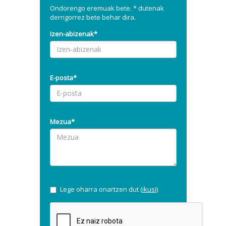
Ondorengo eremuak bete. * dutenak
derrigorrez bete behar dira.
Izen-abizenak*
E-posta*
Mezua*
Lege oharra onartzen dut (
ikusi
)