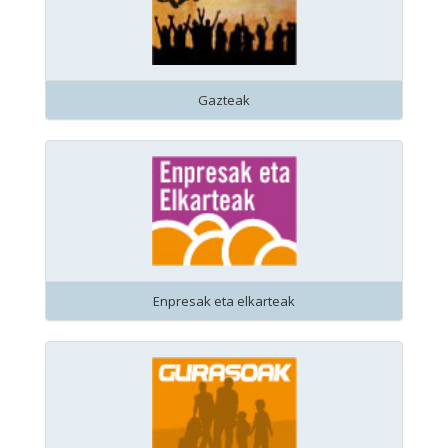
Gazteak
Enpresak eta elkarteak