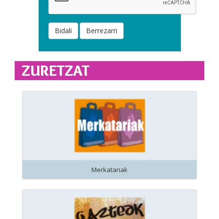
Bidali
Berrezarri
ZURETZAT
Merkatariak