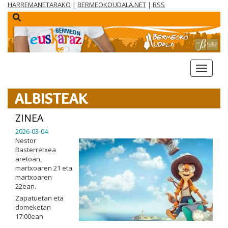
HARREMANETARAKO
|
BERMEOKOUDALA.NET
|
RSS
menua
ALBISTEAK
ZINEA
2026-03-04
Nestor
Basterretxea
aretoan,
martxoaren 21 eta
martxoaren
22ean.
Zapatuetan eta
domeketan
17:00ean