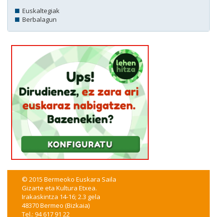
Euskaltegiak
Berbalagun
© 2015 Bermeoko Euskara Saila
Gizarte eta Kultura Etxea.
Irakaskintza 14-16; 2.3 gela
48370 Bermeo (Bizkaia)
Tel.: 94 617 91 22