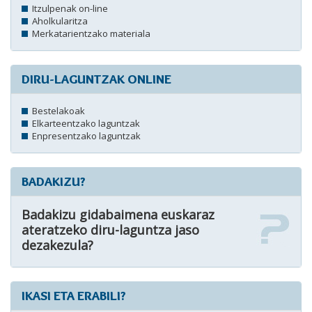
Itzulpenak on-line
Aholkularitza
Merkatarientzako materiala
DIRU-LAGUNTZAK ONLINE
Bestelakoak
Elkarteentzako laguntzak
Enpresentzako laguntzak
BADAKIZU?
Badakizu gidabaimena euskaraz
ateratzeko diru-laguntza jaso
dezakezula?
IKASI ETA ERABILI?