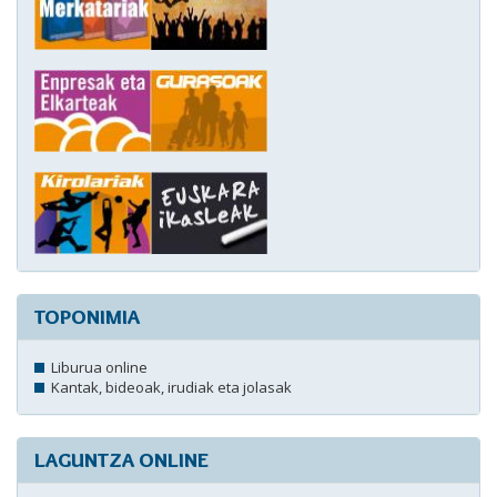
TOPONIMIA
Liburua online
Kantak, bideoak, irudiak eta jolasak
LAGUNTZA ONLINE