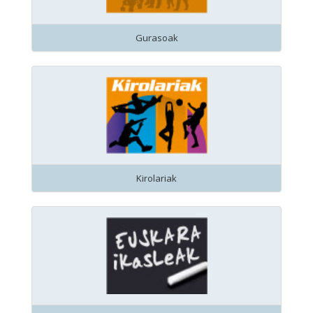
Gurasoak
Kirolariak