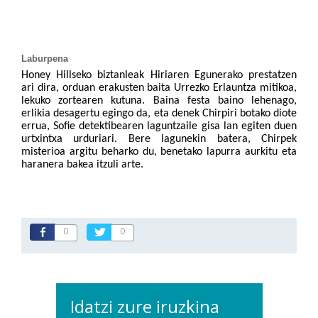
Laburpena
Honey Hillseko biztanleak Hiriaren Egunerako prestatzen
ari dira, orduan erakusten baita Urrezko Erlauntza mitikoa,
lekuko zortearen kutuna. Baina festa baino lehenago,
erlikia desagertu egingo da, eta denek Chirpiri botako diote
errua, Sofie detektibearen laguntzaile gisa lan egiten duen
urtxintxa urduriari. Bere lagunekin batera, Chirpek
misterioa argitu beharko du, benetako lapurra aurkitu eta
haranera bakea itzuli arte.
0
0
Idatzi zure iruzkina