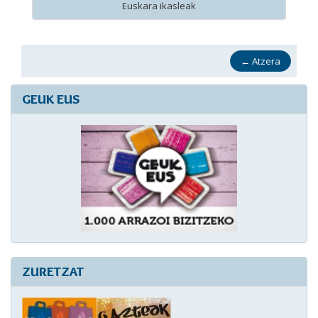
Euskara ikasleak
←
Atzera
GEUK EUS
ZURETZAT