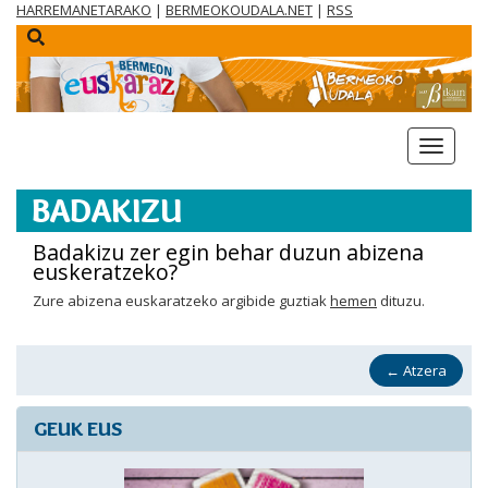
HARREMANETARAKO
|
BERMEOKOUDALA.NET
|
RSS
menua
BADAKIZU
Badakizu zer egin behar duzun abizena
euskeratzeko?
Zure
abizena
euskaratzeko
argibide
guztiak
hemen
dituzu
.
←
Atzera
GEUK EUS