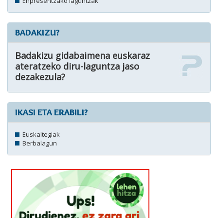
Enpresentzako laguntzak
BADAKIZU?
Badakizu gidabaimena euskaraz
ateratzeko diru-laguntza jaso
dezakezula?
IKASI ETA ERABILI?
Euskaltegiak
Berbalagun