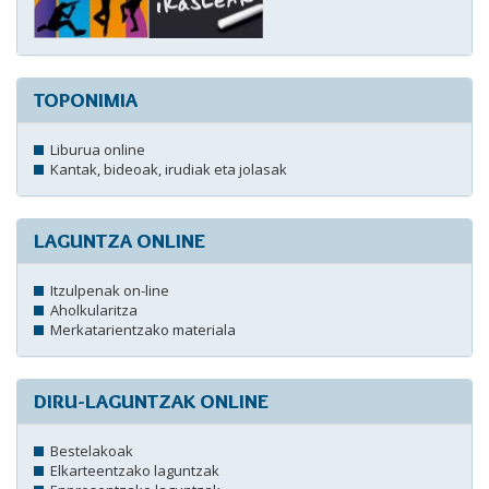
TOPONIMIA
Liburua online
Kantak, bideoak, irudiak eta jolasak
LAGUNTZA ONLINE
Itzulpenak on-line
Aholkularitza
Merkatarientzako materiala
DIRU-LAGUNTZAK ONLINE
Bestelakoak
Elkarteentzako laguntzak