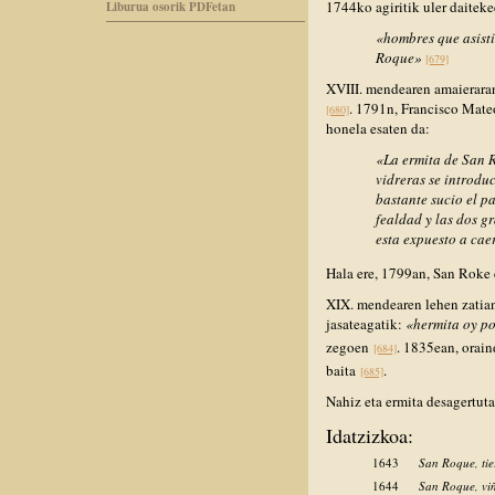
1744ko agiritik uler daitek
Liburua osorik PDFetan
«hombres que asistie
Roque»
[679]
XVIII. mendearen amaieraran
. 1791n, Francisco Mateo
[680]
honela esaten da:
«La ermita de San R
vidreras se introduc
bastante sucio el p
fealdad y las dos g
esta expuesto a ca
Hala ere, 1799an, San Roke 
XIX. mendearen lehen zatian
jasateagatik:
«hermita oy p
zegoen
. 1835ean, orain
[684]
baita
.
[685]
Nahiz eta ermita desagertut
Idatzizkoa:
1643
San Roque, tie
1644
San Roque, viñ