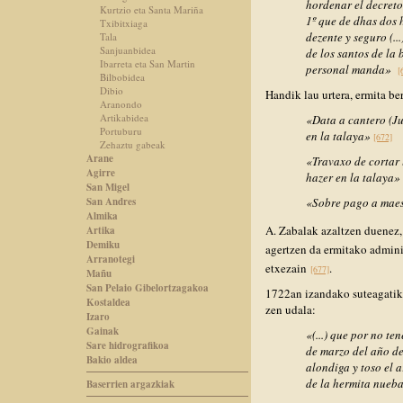
hordenar el decreto 
Kurtzio eta Santa Mariña
1º que de dhas dos 
Txibitxiaga
dezente y seguro (..
Tala
Sanjuanbidea
de los santos de la
Ibarreta eta San Martin
personal manda»
[
Bilbobidea
Dibio
Handik lau urtera, ermita ber
Aranondo
Artikabidea
«Data a cantero (J
Portuburu
en la talaya»
[672]
Zehaztu gabeak
Arane
«Travaxo de cortar
Agirre
hazer en la talaya»
San Migel
San Andres
«Sobre pago a maes
Almika
A. Zabalak azaltzen duenez,
Artika
Demiku
agertzen da ermitako adminis
Arranotegi
etxezain
.
[677]
Mañu
San Pelaio Gibelortzagakoa
1722an izandako suteagatik 
Kostaldea
zen udala:
Izaro
Gainak
«(...) que por no te
Sare hidrografikoa
de marzo del año de
Bakio aldea
alondiga y toso el a
de la hermita nueba
Baserrien argazkiak