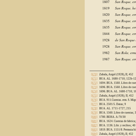
1807
San Roque, er
1819
San Roque, her
1820
San Roque, er
1835
San Roque, er
1835
San Roque, er
1844
San Roque, er
1928
de San Roque d
1928
San Roque, er
1982
San Roke, erm
1987
San Roque, er
__________
[670]
Zabala, Angel (1928), II; 452
[671]
BUA. AL. 1680-1710; 122b-1
[672]
1694. BUA. 1560. Libro de cuen
[673]
1696. BUA. 1560. Libro de cue
[674]
1696. BUA. AL. 1680-1710; 1
[675]
Zabala, Angel (1928); II; 452
[676]
BUA. 911.Cuentas. erm. S. Migu
[677]
BUA. 2501/5. Datas; 9
[678]
BUA. AL. 1711-1727; 215
[679]
BUA. 1560. Libro de cuentas; 
[680]
1780. BEHA. A-70/30
[681]
BUA. 1624. Cuentas de fabrica
[682]
BUA. 1136. Libr. y recibos; 40
[683]
1819. BUA. 1151/8. Permuta bi
[684]
Zabala, Angel (1928), II; 452