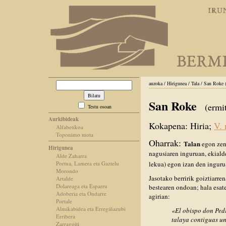
auzoka / Hirigunea / Tala / San Roke
San Roke
(ermit
Testu osoan
Aurkibideak
Kokapena: Hiria;
V. 
Alfabetikoa
Toponimo mota
Oharrak:
Talan
egon zen
Hirigunea
nagusiaren inguruan, ekialde
Alde Zaharra
Portua, Lamera eta Gaztelu
lekua) egon izan den inguru
Morondo
Jasotako berririk goiztiarre
Artalde
Dolareaga eta Esparru
bestearen ondoan; hala esa
Adoberia eta Ondarre
agirian:
Portale
Almikabidea eta Erregiñazubi
«El obispo don Ped
Erribera
talaya contiguas un
Zarragoiti