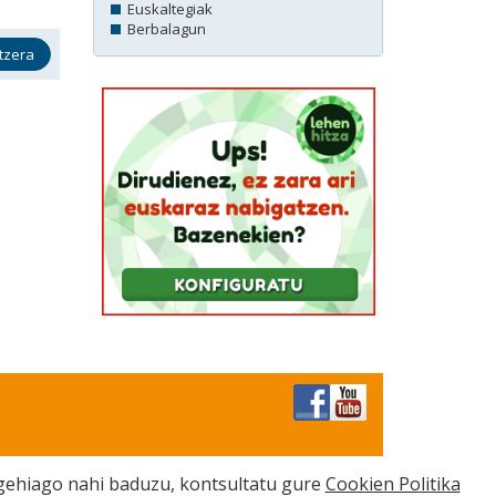
Euskaltegiak
Berbalagun
tzera
o gehiago nahi baduzu, kontsultatu gure
Cookien Politika