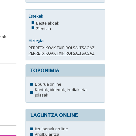
Estekak
Bestelakoak
Zientzia
oak.
Hiztegia
PERRETXIKOAK TXIPIROI SALTSAGAZ
PERRETXIKOAK TXIPIROI SALTSAGAZ
TOPONIMIA
Liburua online
Kantak, bideoak, irudiak eta
jolasak
LAGUNTZA ONLINE
Itzulpenak on-line
Aholkularitza