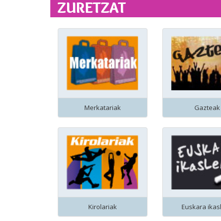
ZURETZAT
Merkatariak
Gazteak
Kirolariak
Euskara ikas