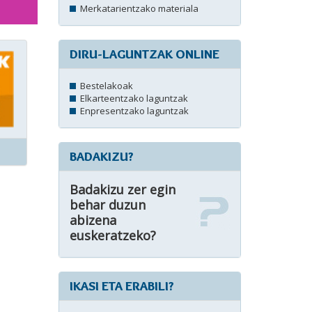
Merkatarientzako materiala
DIRU-LAGUNTZAK ONLINE
Bestelakoak
Elkarteentzako laguntzak
Enpresentzako laguntzak
BADAKIZU?
Badakizu zer egin
behar duzun
abizena
euskeratzeko?
IKASI ETA ERABILI?