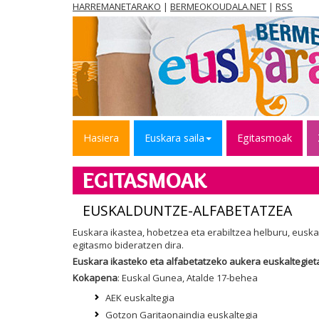
HARREMANETARAKO
|
BERMEOKOUDALA.NET
|
RSS
Hasiera
Euskara saila
Egitasmoak
EGITASMOAK
EUSKALDUNTZE-ALFABETATZEA
Euskara ikastea, hobetzea eta erabiltzea helburu, euska
egitasmo bideratzen dira.
Euskara ikasteko eta alfabetatzeko aukera euskaltegiet
Kokapena
: Euskal Gunea, Atalde 17-behea
AEK euskaltegia
Gotzon Garitaonaindia euskaltegia