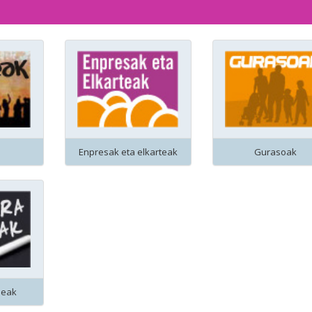
Enpresak eta elkarteak
Gurasoak
leak