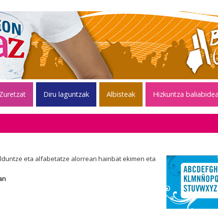
Zuretzat
Diru laguntzak
Albisteak
Hizkuntza baliabide
lduntze eta alfabetatze alorrean hainbat ekimen eta
an