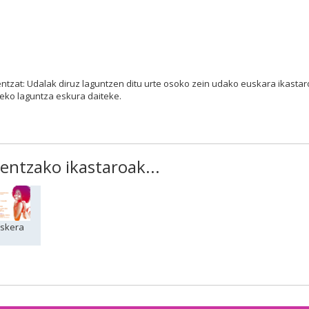
entzat: Udalak diruz laguntzen ditu urte osoko zein udako euskara ikastar
teko laguntza eskura daiteke.
entzako ikastaroak...
skera