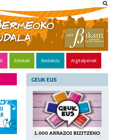
ak
Estekak
Badakizu
Argitalpenak
GEUK EUS