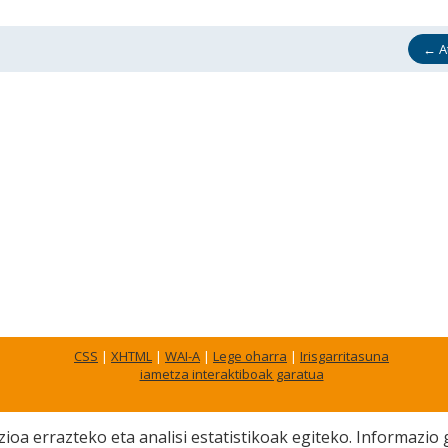
←
A
CSS
|
XHTML
|
WAI-A
|
Lege oharra
|
Irisgarritasuna
iametza interaktiboak garatua
ioa errazteko eta analisi estatistikoak egiteko. Informazi