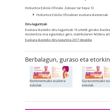
Hizkuntza Eskola Ofiziala. Zubiaur tar Kepa 72.
Hizkuntza Eskola Ofizialean euskara ikastaroak
Diru-laguntzak
:
Euskara ikasteko diru-laguntzak 16 urtetik gorako ikasle
Asistentzia ona egiaztatuz gero, matrikularen %50era ar
Euskara ikasteko diru-laguntza 2017 deialdia
Berbalagun, guraso eta etorkin
Etorkinentzako euskera
Gurasoentzako eu
eskolak
eskolak