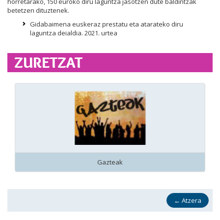
horretarako, 150 euroko diru laguntza jasotzen dute baldintzak
betetzen dituztenek.
Gidabaimena euskeraz prestatu eta atarateko diru
laguntza deialdia. 2021. urtea
ZURETZAT
Gazteak
←
Atzera