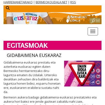
HARREMANETARAKO
|
BERMEOKOUDALA.NET
|
RSS
menua
EGITASMOAK
GIDABAIMENA EUSKARAZ
Gidabaimena euskaraz prestatu eta
azterketa euskaraz egiten duten
Bermeoko herritarrentzako diru-
laguntza ematen du Udalak. Urteroko
deialdian zehazten dira baldintzak eta
laguntza honen bidez, esparru honetan
ere, euskararen erabilera sustatu nahi
da.
Bermeon aukera badago gidabaimena euskaraz prestatzeko eta
aukera hori batez ere jende gazteari zabaldu nahi zaie,