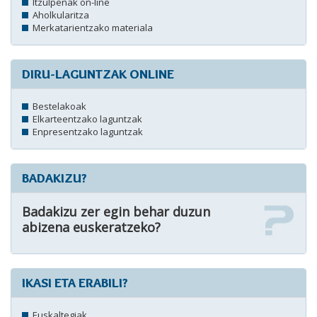
Itzulpenak on-line
Aholkularitza
Merkatarientzako materiala
DIRU-LAGUNTZAK ONLINE
Bestelakoak
Elkarteentzako laguntzak
Enpresentzako laguntzak
BADAKIZU?
Badakizu zer egin behar duzun
abizena euskeratzeko?
IKASI ETA ERABILI?
Euskaltegiak