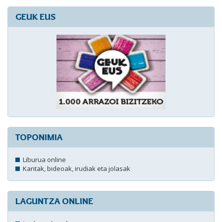
GEUK EUS
TOPONIMIA
Liburua online
Kantak, bideoak, irudiak eta jolasak
LAGUNTZA ONLINE