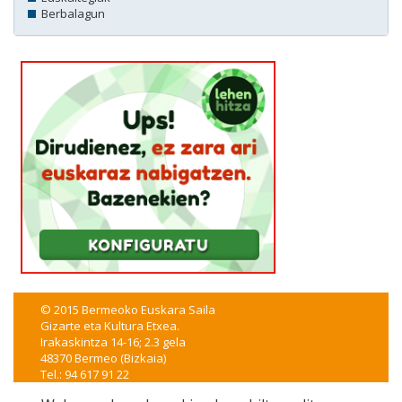
Berbalagun
© 2015 Bermeoko Euskara Saila
Gizarte eta Kultura Etxea.
Irakaskintza 14-16; 2.3 gela
48370 Bermeo (Bizkaia)
Tel.: 94 617 91 22
euskera@bermeo.eus