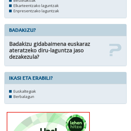
Bestelakoak
Elkarteentzako laguntzak
Enpresentzako laguntzak
BADAKIZU?
Badakizu gidabaimena euskaraz
ateratzeko diru-laguntza jaso
dezakezula?
IKASI ETA ERABILI?
Euskaltegiak
Berbalagun