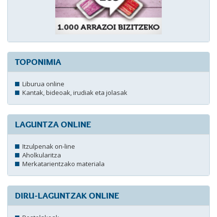
TOPONIMIA
Liburua online
Kantak, bideoak, irudiak eta jolasak
LAGUNTZA ONLINE
Itzulpenak on-line
Aholkularitza
Merkatarientzako materiala
DIRU-LAGUNTZAK ONLINE