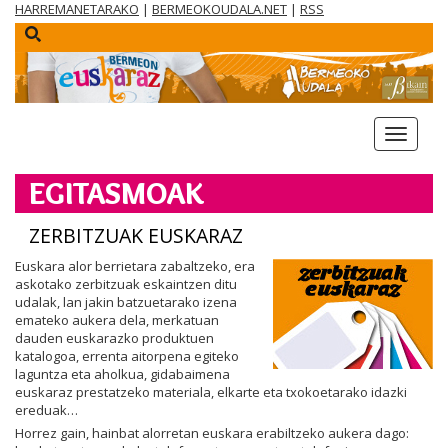
HARREMANETARAKO
|
BERMEOKOUDALA.NET
|
RSS
menua
EGITASMOAK
ZERBITZUAK EUSKARAZ
Euskara alor berrietara zabaltzeko, era
askotako zerbitzuak eskaintzen ditu
udalak, lan jakin batzuetarako izena
emateko aukera dela, merkatuan
dauden euskarazko produktuen
katalogoa, errenta aitorpena egiteko
laguntza eta aholkua, gidabaimena
euskaraz prestatzeko materiala, elkarte eta txokoetarako idazki
ereduak…
Horrez gain, hainbat alorretan euskara erabiltzeko aukera dago: