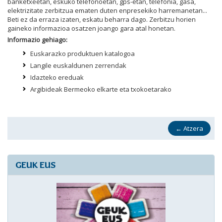
banketxeetan, eskuko telefonoetan, gps-etan, telefonia, gasa,
elektrizitate zerbitzua ematen duten enpresekiko harremanetan...
Beti ez da erraza izaten, eskatu beharra dago. Zerbitzu horien
gaineko informazioa osatzen joango gara atal honetan.
Informazio gehiago:
Euskarazko produktuen katalogoa
Langile euskaldunen zerrendak
Idazteko ereduak
Argibideak Bermeoko elkarte eta txokoetarako
←
Atzera
GEUK EUS