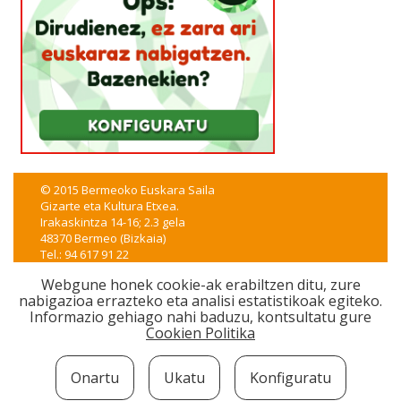
© 2015 Bermeoko Euskara Saila
Gizarte eta Kultura Etxea.
Irakaskintza 14-16; 2.3 gela
48370 Bermeo (Bizkaia)
Tel.: 94 617 91 22
euskera@bermeo.eus
Webgune honek cookie-ak erabiltzen ditu, zure
nabigazioa errazteko eta analisi estatistikoak egiteko.
CSS
|
XHTML
|
WAI-A
|
Lege oharra
|
Irisgarritasuna
Informazio gehiago nahi baduzu, kontsultatu gure
iametza interaktiboak garatua
Cookien Politika
Onartu
Ukatu
Konfiguratu