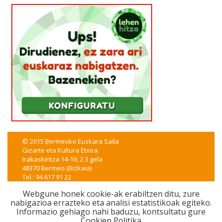
© 2015 Bermeoko Euskara Saila
Gizarte eta Kultura Etxea.
Irakaskintza 14-16; 2.3 gela
48370 Bermeo (Bizkaia)
Tel.: 94 617 91 22
euskera@bermeo.eus
Webgune honek cookie-ak erabiltzen ditu, zure
nabigazioa errazteko eta analisi estatistikoak egiteko.
CSS
|
XHTML
|
WAI-A
|
Lege oharra
|
Irisgarritasuna
Informazio gehiago nahi baduzu, kontsultatu gure
iametza interaktiboak garatua
Cookien Politika