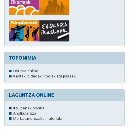
TOPONIMIA
Liburua online
Kantak, bideoak, irudiak eta jolasak
LAGUNTZA ONLINE
Itzulpenak on-line
Aholkularitza
Merkatarientzako materiala