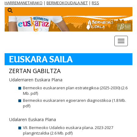
HARREMANETARAKO
|
BERMEOKOUDALA.NET
|
RSS
menua
EUSKARA SAILA
ZERTAN GABILTZA
Udalerriaren Euskara Plana
Bermeoko euskararen plan estrategikoa (2025-2030) (2.6
Mb. pdf)
Bermeoko euskararen egoeraren diagnostikoa (1.8 Mb.
pdf)
Udalaren Euskara Plana
VII. Bermeoko Udaleko euskara plana. 2023-2027
plangintzaldia (2.6 Mb. pdf)