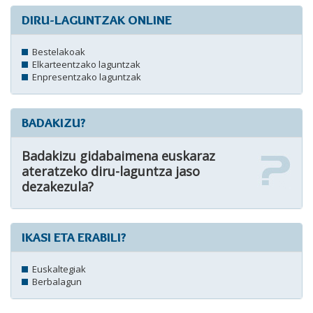
DIRU-LAGUNTZAK ONLINE
Bestelakoak
Elkarteentzako laguntzak
Enpresentzako laguntzak
BADAKIZU?
Badakizu gidabaimena euskaraz
ateratzeko diru-laguntza jaso
dezakezula?
IKASI ETA ERABILI?
Euskaltegiak
Berbalagun