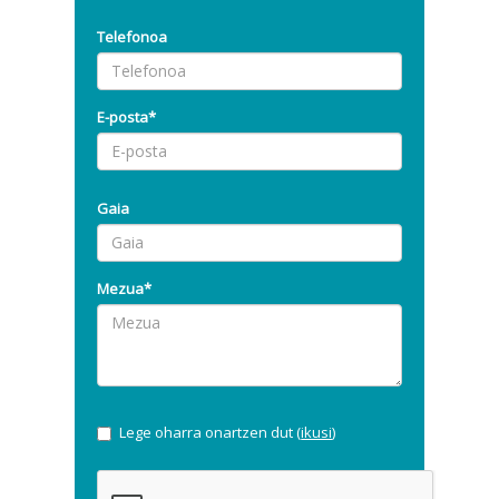
Telefonoa
E-posta*
Gaia
Mezua*
Lege oharra onartzen dut (
ikusi
)