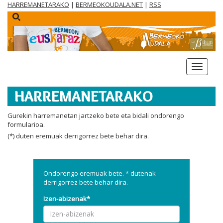
HARREMANETARAKO
|
BERMEOKOUDALA.NET
|
RSS
menua
HARREMANETARAKO
Gurekin
harremanetan
jartzeko
bete
eta
bidali
ondorengo
formularioa
.
(*)
duten
eremuak
derrigorrez
bete
behar
dira
.
Ondorengo eremuak bete. * dutenak
derrigorrez bete behar dira.
Izen-abizenak*