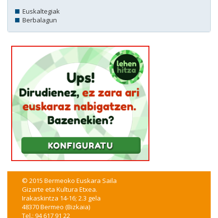
Euskaltegiak
Berbalagun
© 2015 Bermeoko Euskara Saila
Gizarte eta Kultura Etxea.
Irakaskintza 14-16; 2.3 gela
48370 Bermeo (Bizkaia)
Tel.: 94 617 91 22