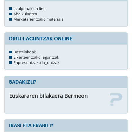
Itzulpenak on-line
Aholkularitza
Merkatarientzako materiala
DIRU-LAGUNTZAK ONLINE
Bestelakoak
Elkarteentzako laguntzak
Enpresentzako laguntzak
BADAKIZU?
Euskararen bilakaera Bermeon
IKASI ETA ERABILI?