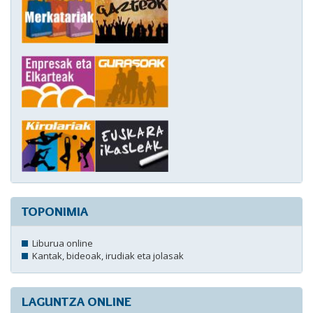
TOPONIMIA
Liburua online
Kantak, bideoak, irudiak eta jolasak
LAGUNTZA ONLINE