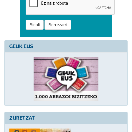
Bidali
Berrezarri
GEUK EUS
ZURETZAT